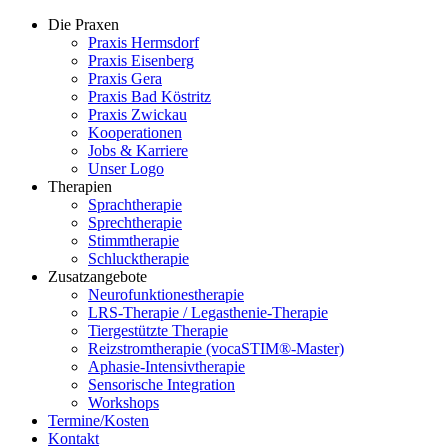
Die Praxen
Praxis Hermsdorf
Praxis Eisenberg
Praxis Gera
Praxis Bad Köstritz
Praxis Zwickau
Kooperationen
Jobs & Karriere
Unser Logo
Therapien
Sprachtherapie
Sprechtherapie
Stimmtherapie
Schlucktherapie
Zusatzangebote
Neurofunktionestherapie
LRS-Therapie / Legasthenie-Therapie
Tiergestützte Therapie
Reizstromtherapie (vocaSTIM®-Master)
Aphasie-Intensivtherapie
Sensorische Integration
Workshops
Termine/Kosten
Kontakt