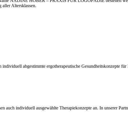
er dem Name NADINE HÖBER – PRAXIS FÜR LOGOPÄDIE bestehen we
aller Altersklassen.
 individuell abgestimmte ergotherapeutische Gesundheitskonzepte für
nen auch individuell ausgewählte Therapiekonzepte an. In unserer Part